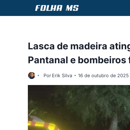
Pular
para
o
Conteúdo
Lasca de madeira atin
Pantanal e bombeiros 
Por
Erik Silva
16 de outubro de 2025