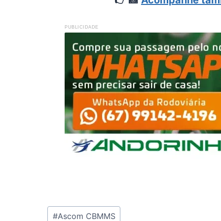
👉
📸
Acompanhe tamb
PUBLICIDADE
Tags
#
Ascom CBMMS