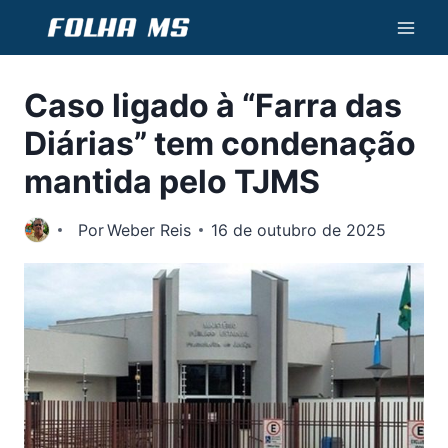
Pular
para
o
Caso ligado à “Farra das
Conteúdo
Diárias” tem condenação
mantida pelo TJMS
Por
Weber Reis
16 de outubro de 2025