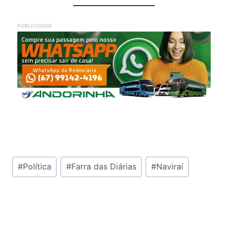
PUBLICIDADE
Tags
#
Política
#
Farra das Diárias
#
Naviraí
do
Post: