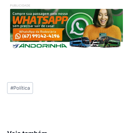
PUBLICIDADE
Tags
#
Política
do
Post: