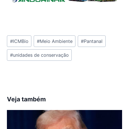
Tags
#
ICMBio
#
Meio Ambiente
#
Pantanal
do
#
unidades de conservação
Post:
Veja também