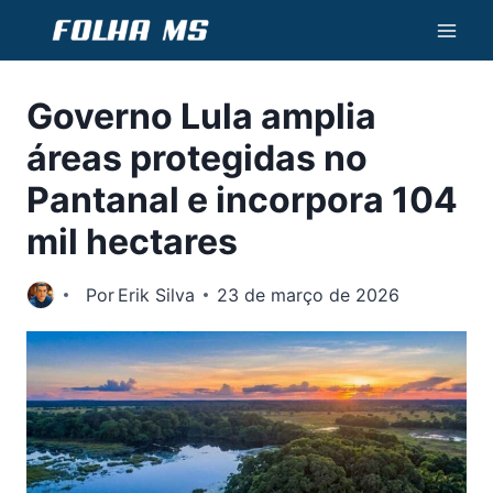
Pular
para
o
Governo Lula amplia
Conteúdo
áreas protegidas no
Pantanal e incorpora 104
mil hectares
Por
Erik Silva
23 de março de 2026