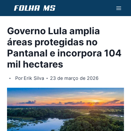
Pular
para
o
Governo Lula amplia
Conteúdo
áreas protegidas no
Pantanal e incorpora 104
mil hectares
Por
Erik Silva
23 de março de 2026