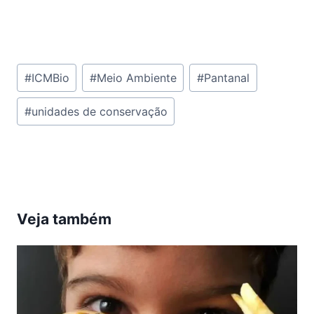
Tags
#
ICMBio
#
Meio Ambiente
#
Pantanal
do
#
unidades de conservação
Post:
Veja também