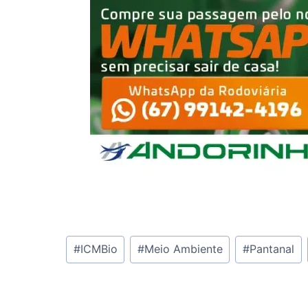
Tags
#
ICMBio
#
Meio Ambiente
#
Pantanal
do
Post: