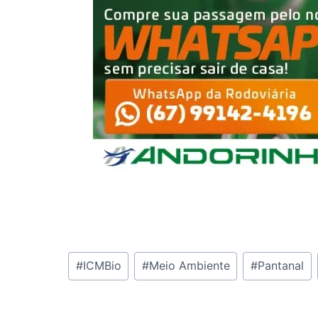
Tags
#
ICMBio
#
Meio Ambiente
#
Pantanal
do
Post: