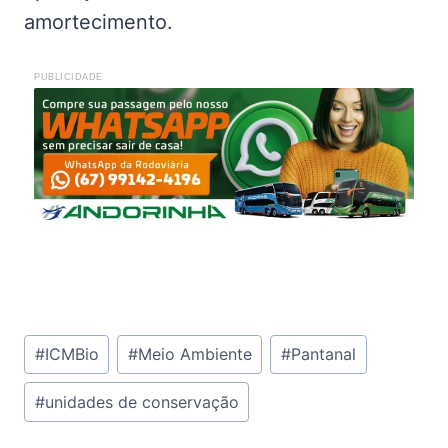
amortecimento.
PUBLICIDADE
Tags
#
ICMBio
#
Meio Ambiente
#
Pantanal
do
#
unidades de conservação
Post: