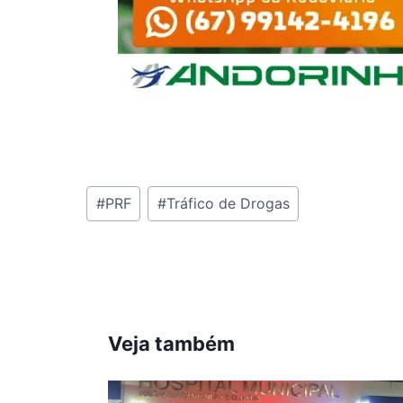
Tags
#
PRF
#
Tráfico de Drogas
do
Post:
Veja também