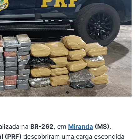
alizada na
BR-262
, em
Miranda
(MS)
,
al (PRF)
descobriram uma carga escondida