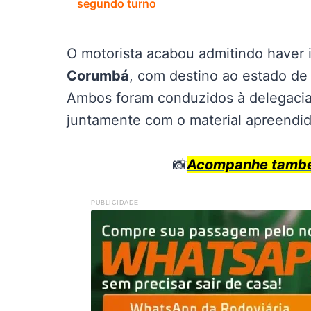
segundo turno
O motorista acabou admitindo haver in
Corumbá
, com destino ao estado d
Ambos foram conduzidos à delegaci
juntamente com o material apreendid
📸
Acompanhe também
PUBLICIDADE