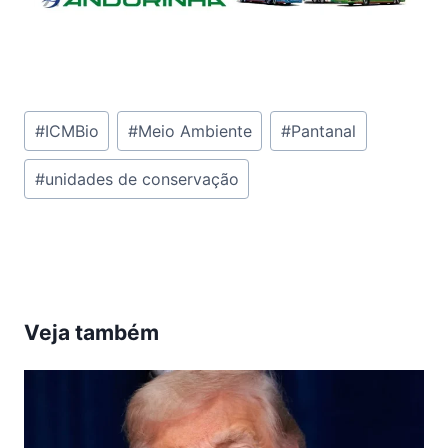
Tags
#
ICMBio
#
Meio Ambiente
#
Pantanal
do
#
unidades de conservação
Post:
Veja também