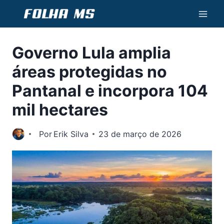
Pular
para
o
Governo Lula amplia
Conteúdo
áreas protegidas no
Pantanal e incorpora 104
mil hectares
Por
Erik Silva
23 de março de 2026