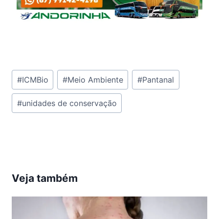
Tags
#
ICMBio
#
Meio Ambiente
#
Pantanal
do
#
unidades de conservação
Post:
Veja também