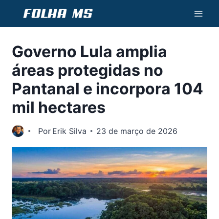
Pular
para
o
Governo Lula amplia
Conteúdo
áreas protegidas no
Pantanal e incorpora 104
mil hectares
Por
Erik Silva
23 de março de 2026