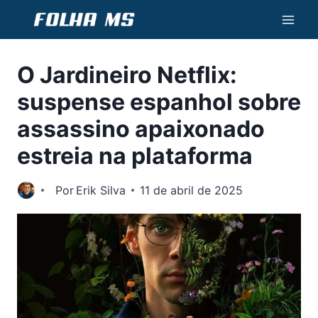
Pular
para
o
O Jardineiro Netflix:
Conteúdo
suspense espanhol sobre
assassino apaixonado
estreia na plataforma
Por
Erik Silva
11 de abril de 2025