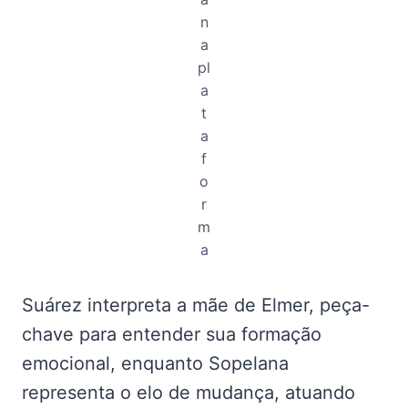
n
a
pl
a
t
a
f
o
r
m
a
Suárez interpreta a mãe de Elmer, peça-
chave para entender sua formação
emocional, enquanto Sopelana
representa o elo de mudança, atuando