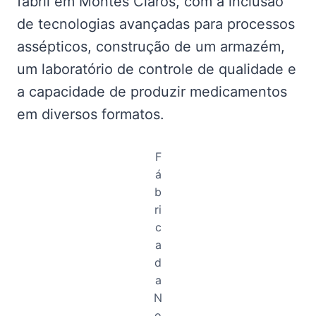
fabril em Montes Claros, com a inclusão
de tecnologias avançadas para processos
assépticos, construção de um armazém,
um laboratório de controle de qualidade e
a capacidade de produzir medicamentos
em diversos formatos.
F
á
b
ri
c
a
d
a
N
o