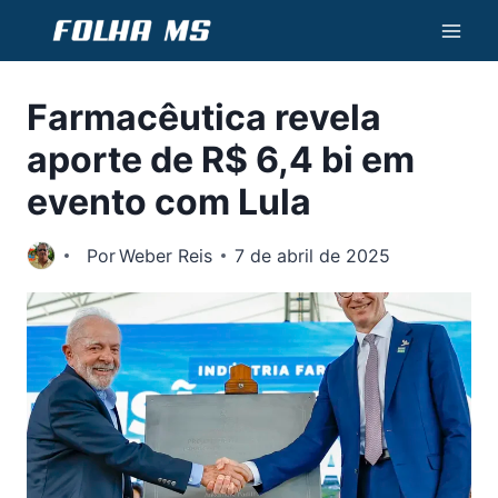
Pular
para
o
Farmacêutica revela
Conteúdo
aporte de R$ 6,4 bi em
evento com Lula
Por
Weber Reis
7 de abril de 2025