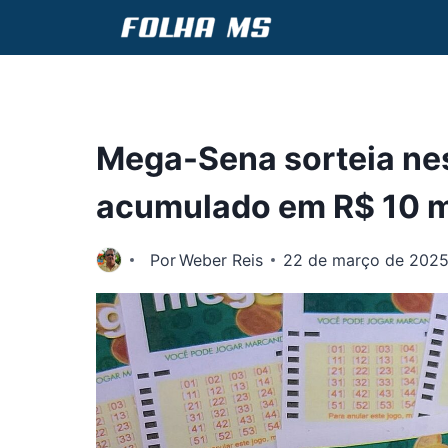
Pular
para
o
Conteúdo
Mega-Sena sorteia ne
acumulado em R$ 10 m
Por
Weber Reis
22 de março de 202