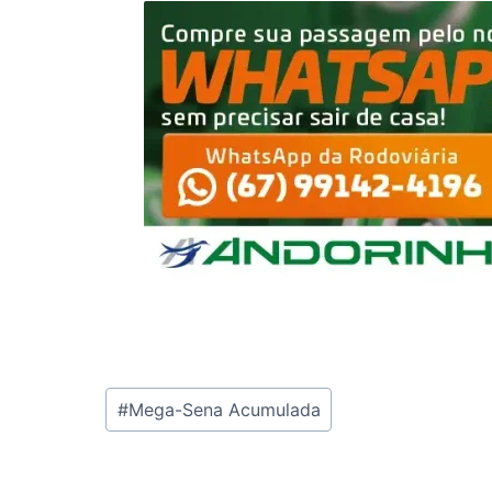
Tags
#
Mega-Sena Acumulada
do
Post: