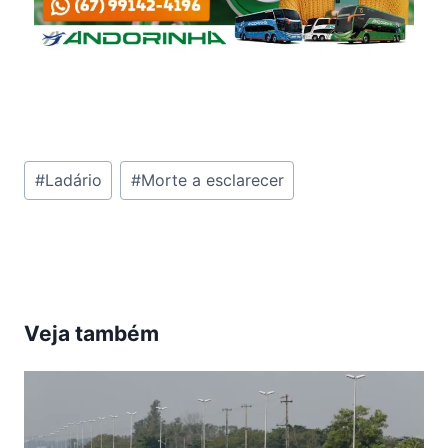
Tags
#
Ladário
#
Morte a esclarecer
do
Post:
Veja também