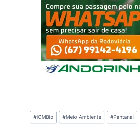
Tags
#
ICMBio
#
Meio Ambiente
#
Pantanal
do
Post: