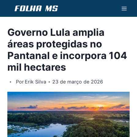
Pular
para
o
Governo Lula amplia
Conteúdo
áreas protegidas no
Pantanal e incorpora 104
mil hectares
Por
Erik Silva
23 de março de 2026