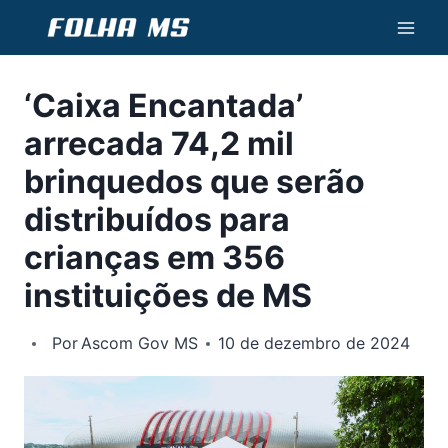
Pular
para
o
‘Caixa Encantada’
Conteúdo
arrecada 74,2 mil
brinquedos que serão
distribuídos para
crianças em 356
instituições de MS
Por
Ascom Gov MS
10 de dezembro de 2024