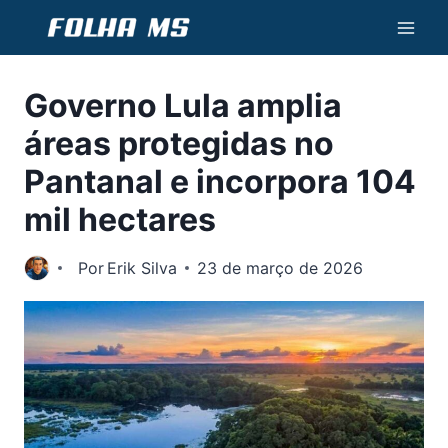
Pular
para
o
Governo Lula amplia
Conteúdo
áreas protegidas no
Pantanal e incorpora 104
mil hectares
Por
Erik Silva
23 de março de 2026