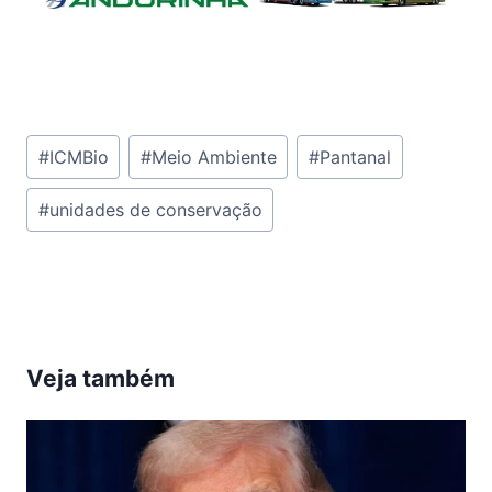
Tags
#
ICMBio
#
Meio Ambiente
#
Pantanal
do
#
unidades de conservação
Post:
Veja também