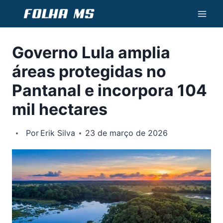
Pular
para
o
Governo Lula amplia
Conteúdo
áreas protegidas no
Pantanal e incorpora 104
mil hectares
Por
Erik Silva
23 de março de 2026