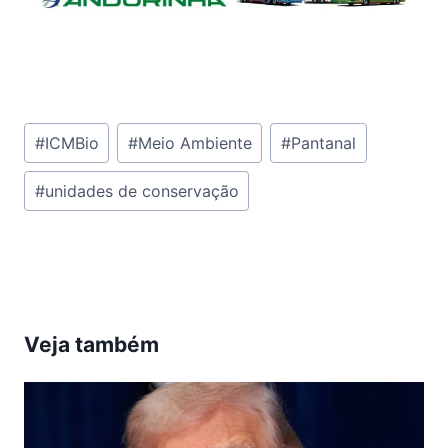
Tags
#
ICMBio
#
Meio Ambiente
#
Pantanal
do
#
unidades de conservação
Post:
Veja também