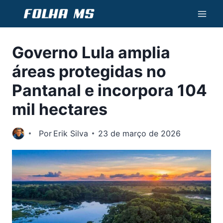
Pular
para
o
Governo Lula amplia
Conteúdo
áreas protegidas no
Pantanal e incorpora 104
mil hectares
Por
Erik Silva
23 de março de 2026