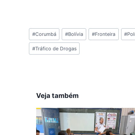
Tags
#
Corumbá
#
Bolívia
#
Fronteira
#
Pol
do
#
Tráfico de Drogas
Post:
Veja também