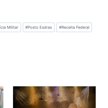
ícia Militar
#
Posto Esdras
#
Receita Federal