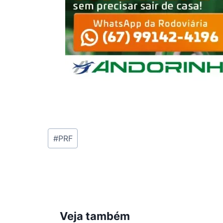
Tags
#
PRF
do
Post:
Veja também