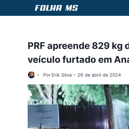
Pular
para
o
Conteúdo
PRF apreende 829 kg 
veículo furtado em An
Por
Erik Silva
26 de abril de 2024