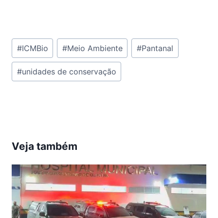
Tags
#
ICMBio
#
Meio Ambiente
#
Pantanal
do
#
unidades de conservação
Post:
Veja também