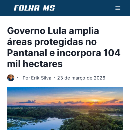
Pular
para
o
Governo Lula amplia
Conteúdo
áreas protegidas no
Pantanal e incorpora 104
mil hectares
Por
Erik Silva
23 de março de 2026