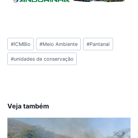
Tags
#
ICMBio
#
Meio Ambiente
#
Pantanal
do
#
unidades de conservação
Post:
Veja também