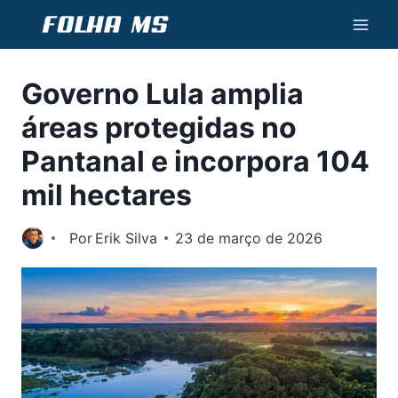
Pular
para
o
Governo Lula amplia
Conteúdo
áreas protegidas no
Pantanal e incorpora 104
mil hectares
Por
Erik Silva
23 de março de 2026