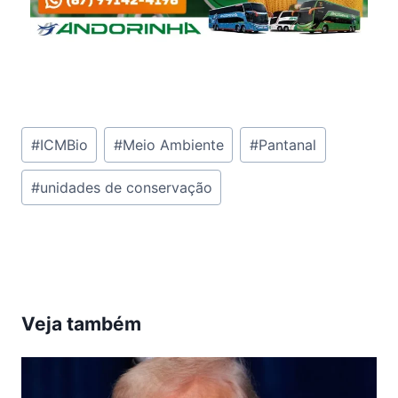
Tags
#
ICMBio
#
Meio Ambiente
#
Pantanal
do
#
unidades de conservação
Post:
Veja também