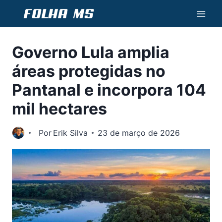
Pular
para
o
Governo Lula amplia
Conteúdo
áreas protegidas no
Pantanal e incorpora 104
mil hectares
Por
Erik Silva
23 de março de 2026