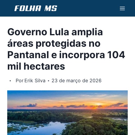
Pular
para
o
Governo Lula amplia
Conteúdo
áreas protegidas no
Pantanal e incorpora 104
mil hectares
Por
Erik Silva
23 de março de 2026