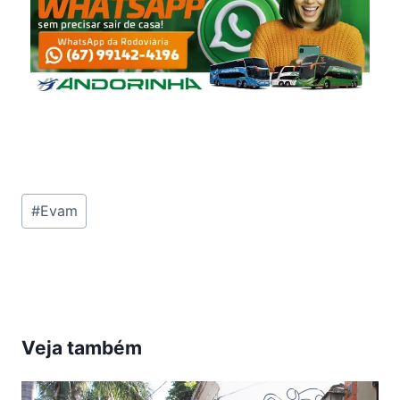
Tags
#
Evam
do
Post:
Veja também