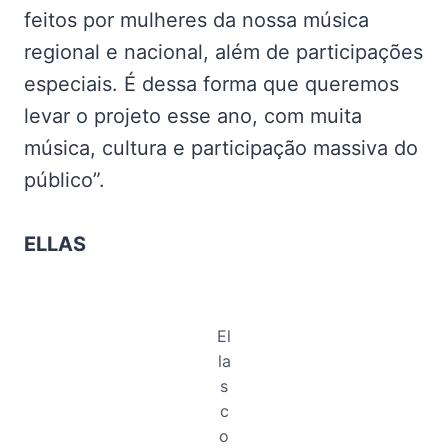
feitos por mulheres da nossa música
regional e nacional, além de participações
especiais. É dessa forma que queremos
levar o projeto esse ano, com muita
música, cultura e participação massiva do
público”.
ELLAS
El
la
s
c
o