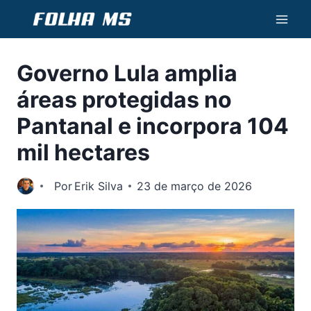
Pular
para
o
Governo Lula amplia
Conteúdo
áreas protegidas no
Pantanal e incorpora 104
mil hectares
Por
Erik Silva
23 de março de 2026