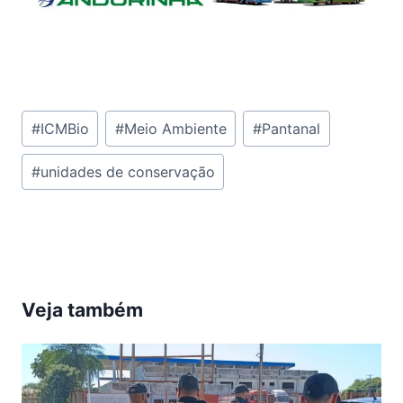
Tags
#
ICMBio
#
Meio Ambiente
#
Pantanal
do
#
unidades de conservação
Post:
Veja também