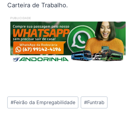
Carteira de Trabalho.
PUBLICIDADE
Tags
#
Feirão da Empregabilidade
#
Funtrab
do
Post: