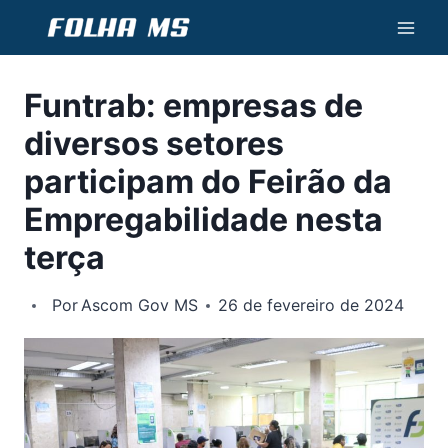
Pular
para
o
Funtrab: empresas de
Conteúdo
diversos setores
participam do Feirão da
Empregabilidade nesta
terça
Por
Ascom Gov MS
26 de fevereiro de 2024