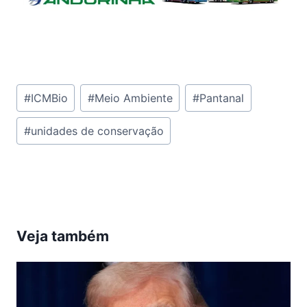
Tags
#
ICMBio
#
Meio Ambiente
#
Pantanal
do
#
unidades de conservação
Post:
Veja também