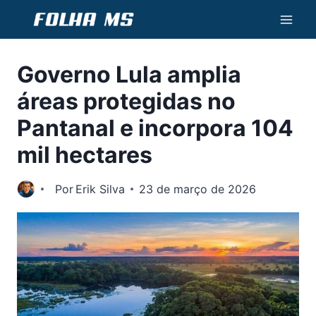
Pular
para
o
Governo Lula amplia
Conteúdo
áreas protegidas no
Pantanal e incorpora 104
mil hectares
Por
Erik Silva
23 de março de 2026