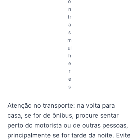
o
n
tr
a
s
m
ul
h
e
r
e
s
Atenção no transporte: na volta para
casa, se for de ônibus, procure sentar
perto do motorista ou de outras pessoas,
principalmente se for tarde da noite. Evite