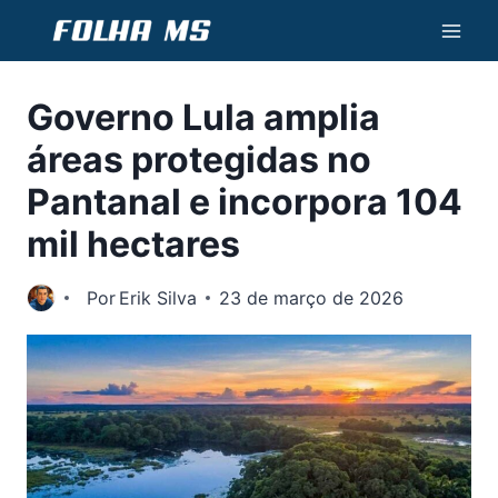
Pular
para
o
Governo Lula amplia
Conteúdo
áreas protegidas no
Pantanal e incorpora 104
mil hectares
Por
Erik Silva
23 de março de 2026