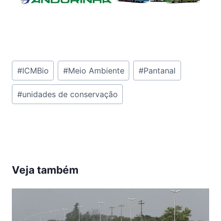
Tags
#
ICMBio
#
Meio Ambiente
#
Pantanal
do
#
unidades de conservação
Post:
Veja também