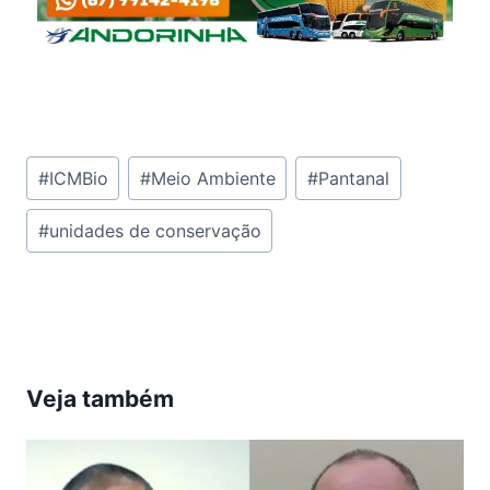
Tags
#
ICMBio
#
Meio Ambiente
#
Pantanal
do
#
unidades de conservação
Post:
Veja também