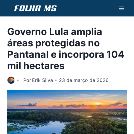
Pular
para
o
Governo Lula amplia
Conteúdo
áreas protegidas no
Pantanal e incorpora 104
mil hectares
Por
Erik Silva
23 de março de 2026