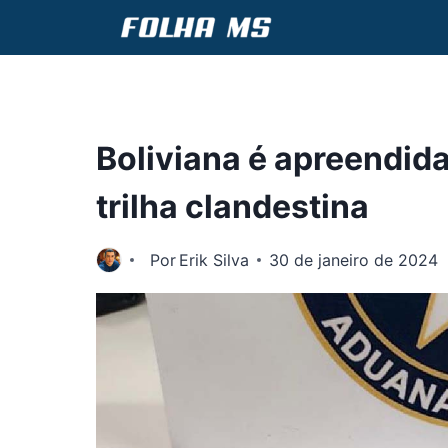
Pular
para
o
Conteúdo
Boliviana é apreendida
trilha clandestina
Por
Erik Silva
30 de janeiro de 2024