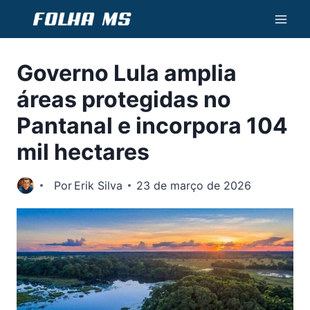
Pular
para
o
Governo Lula amplia
Conteúdo
áreas protegidas no
Pantanal e incorpora 104
mil hectares
Por
Erik Silva
23 de março de 2026