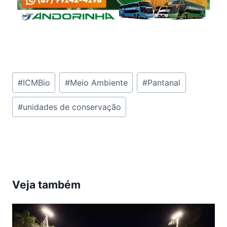
Tags
#
ICMBio
#
Meio Ambiente
#
Pantanal
do
#
unidades de conservação
Post:
Veja também