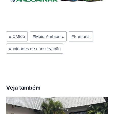
Tags
#
ICMBio
#
Meio Ambiente
#
Pantanal
do
#
unidades de conservação
Post:
Veja também