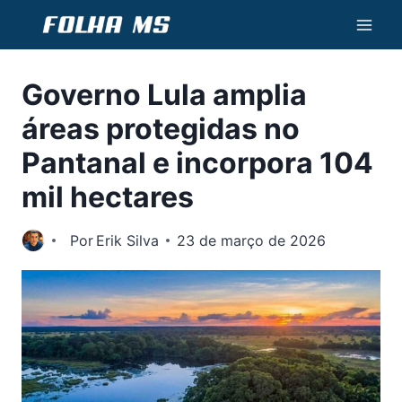
Pular
para
o
Governo Lula amplia
Conteúdo
áreas protegidas no
Pantanal e incorpora 104
mil hectares
Por
Erik Silva
23 de março de 2026