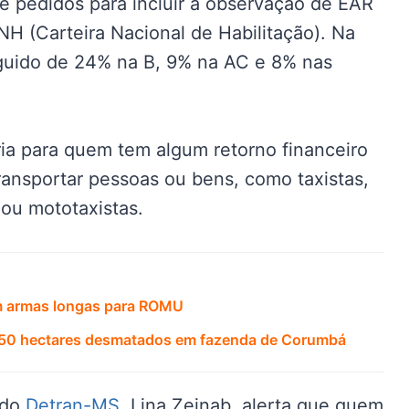
 pedidos para incluir a observação de EAR
H (Carteira Nacional de Habilitação). Na
guido de 24% na B, 9% na AC e 8% nas
a para quem tem algum retorno financeiro
ransportar pessoas ou bens, como taxistas,
 ou mototaxistas.
 em armas longas para ROMU
 50 hectares desmatados em fazenda de Corumbá
 do
Detran-MS
, Lina Zeinab, alerta que quem