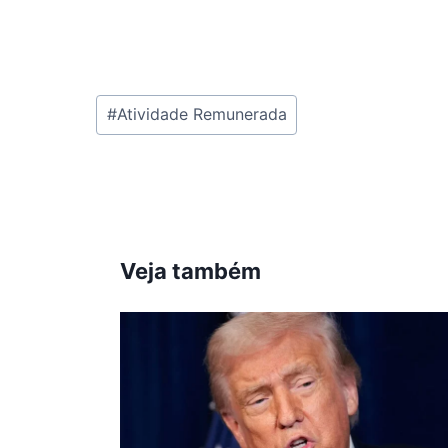
Tags
#
Atividade Remunerada
do
Post:
Veja também