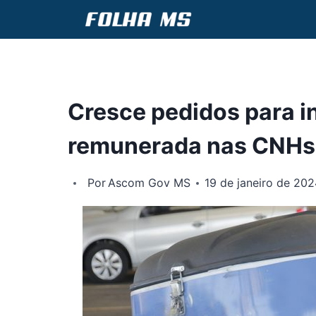
Pular
para
o
Conteúdo
Cresce pedidos para i
remunerada nas CNHs
Por
Ascom Gov MS
19 de janeiro de 20