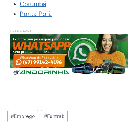
Corumbá
Ponta Porã
PUBLICIDADE
Tags
#
Emprego
#
Funtrab
do
Post: