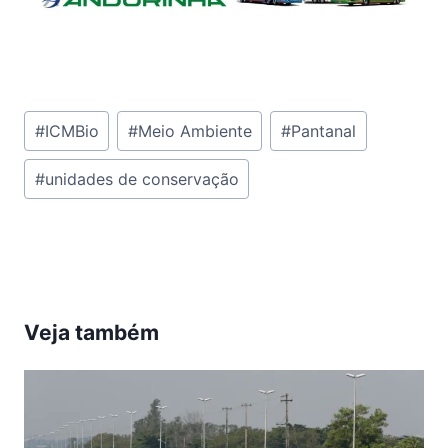
Tags
#
ICMBio
#
Meio Ambiente
#
Pantanal
do
#
unidades de conservação
Post:
Veja também