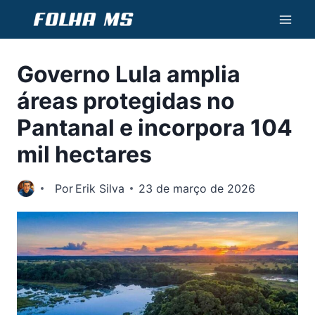
Pular
para
o
Governo Lula amplia
Conteúdo
áreas protegidas no
Pantanal e incorpora 104
mil hectares
Por
Erik Silva
23 de março de 2026