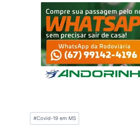
Tags
#
Covid-19 em MS
do
Post: