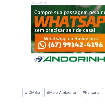
PUBLICIDADE
Tags
#
ICMBio
#
Meio Ambiente
#
Pantanal
do
Post: