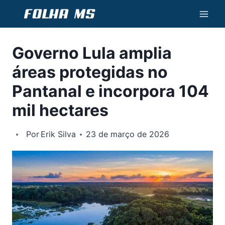
Pular
para
o
Governo Lula amplia
Conteúdo
áreas protegidas no
Pantanal e incorpora 104
mil hectares
Por
Erik Silva
23 de março de 2026