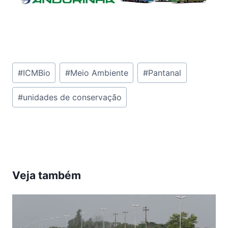
Tags
#
ICMBio
#
Meio Ambiente
#
Pantanal
do
#
unidades de conservação
Post:
Veja também