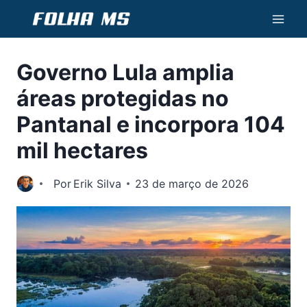
Pular
para
o
Governo Lula amplia
Conteúdo
áreas protegidas no
Pantanal e incorpora 104
mil hectares
Por
Erik Silva
23 de março de 2026