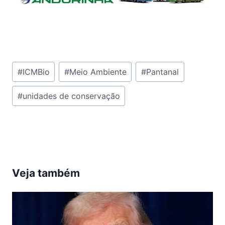
Tags
#
ICMBio
#
Meio Ambiente
#
Pantanal
do
#
unidades de conservação
Post:
Veja também