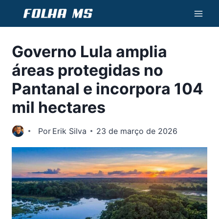
Pular
para
o
Governo Lula amplia
Conteúdo
áreas protegidas no
Pantanal e incorpora 104
mil hectares
Por
Erik Silva
23 de março de 2026