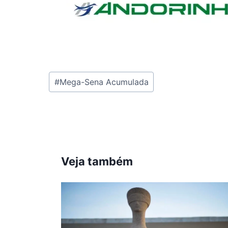
Tags
#
Mega-Sena Acumulada
do
Post:
Veja também