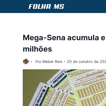
Pular
para
o
Conteúdo
Mega-Sena acumula e 
milhões
Por
Weber Reis
20 de outubro de 20