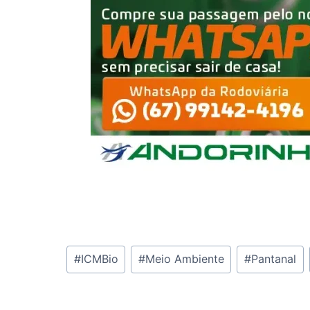
Tags
#
ICMBio
#
Meio Ambiente
#
Pantanal
do
Post: