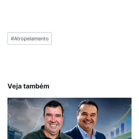
Tags
#
Atropelamento
do
Post:
Veja também